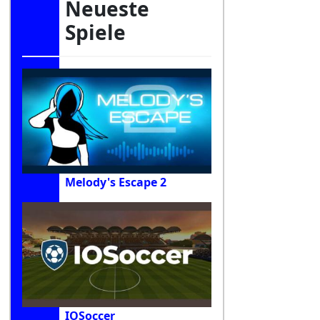
Neueste
Spiele
Melody's Escape 2
IOSoccer