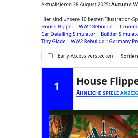
Aktualisieren
28 August 2025
:
Autumn W
Hier sind unsere 10 besten Illustration-Sp
House Flipper
WW2 Rebuilder
I commi
Car Detailing Simulator
Builder Simulat
Tiny Glade
WW2 Rebuilder: Germany Pr
Early-Access verstecken
Sortie
House Flipp
1
ÄHNLICHE SPIELE ANZEI