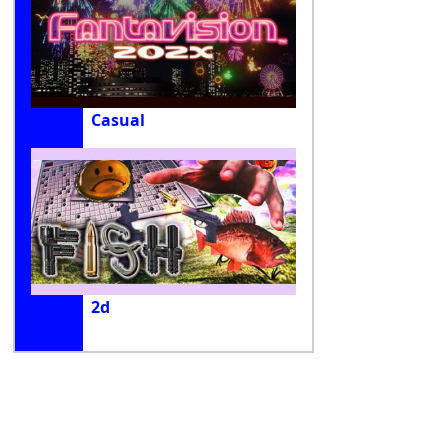
Casual
2d