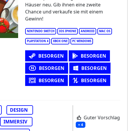
Häuser neu. Gib ihnen eine zweite
use Flipper
Chance und verkaufe sie mit einem
Gewinn!
NINTENDO SWITCH
IOS IPHONE
ANDROID
MAC OS
PLAYSTATION 4
XBOX ONE
PC WINDOWS
BESORGEN
BESORGEN
BESORGEN
BESORGEN
BESORGEN
BESORGEN
DESIGN
Guter Vorschlag
IMMERSIV
+ 4