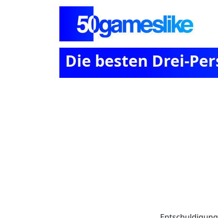
Die besten Drei-Pe
Entschuldigung