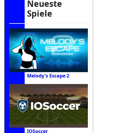
Neueste
Spiele
Melody's Escape 2
IOSoccer