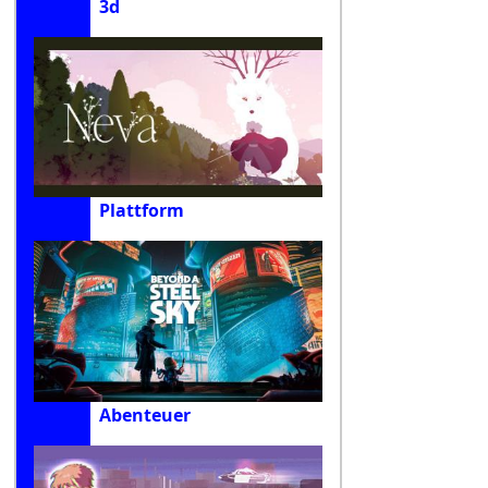
3d
Plattform
Abenteuer