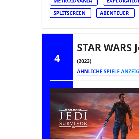
METROIDVANIA
EXPLORATIO
SPLITSCREEN
ABENTEUER
STAR WARS Je
4
(2023)
ÄHNLICHE SPIELE ANZEI