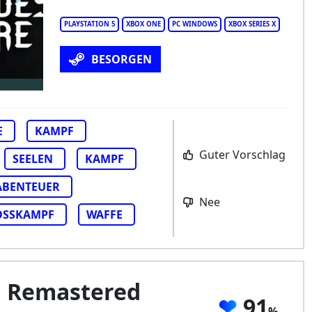
des of Fire
PLAYSTATION 5
XBOX ONE
PC WINDOWS
XBOX SERIES X
BESORGEN
E
KAMPF
Guter Vorschlag
SEELEN
KAMPF
ABENTEUER
Nee
OSSKAMPF
WAFFE
 Remastered
91