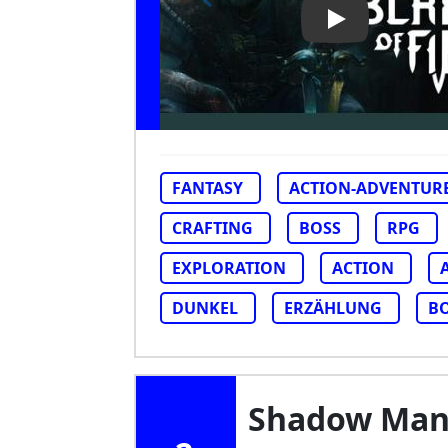
Play Video: Bla
FANTASY
ACTION-ADVENTUR
CRAFTING
BOSS
RPG
EXPLORATION
ACTION
DUNKEL
ERZÄHLUNG
B
Shadow Man