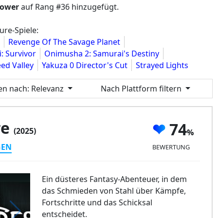
lower
auf Rang #36 hinzugefügt.
ure-Spiele:
Revenge Of The Savage Planet
i: Survivor
Onimusha 2: Samurai's Destiny
eed Valley
Yakuza 0 Director's Cut
Strayed Lights
ren nach
: Relevanz
Nach Plattform filtern
re
74
(2025)
GEN
BEWERTUNG
Ein düsteres Fantasy-Abenteuer, in dem
das Schmieden von Stahl über Kämpfe,
Fortschritte und das Schicksal
entscheidet.