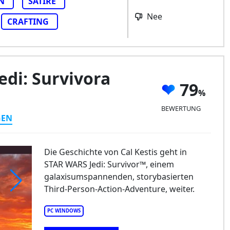
N
SATIRE
Nee
CRAFTING
di: Survivora
79
BEWERTUNG
GEN
Die Geschichte von Cal Kestis geht in
STAR WARS Jedi: Survivor™, einem
galaxisumspannenden, storybasierten
Third-Person-Action-Adventure, weiter.
PC WINDOWS