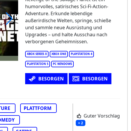
humorvolles, satirisches Sci-Fi-Action-
Adventure. Erkunde lebendige
außerirdische Welten, springe, schieße
und sammle neue Ausrüstung und
venge Of The Savage Planet
Upgrades – und halte Ausschau nach
verborgenen Geheimnissen.
XBOX SERIES X
XBOX ONE
PLAYSTATION 4
PLAYSTATION 5
PC WINDOWS
BESORGEN
BESORGEN
TURE
PLATTFORM
Guter Vorschlag
OMEDY
+ 2