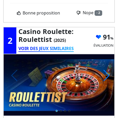
Nope
Bonne proposition
- 2
Casino Roulette:
91
2
Roulettist
(2025)
ÉVALUATION
VOIR DES JEUX SIMILAIRES