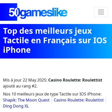
Top des meilleurs jeux
Tactile en Français sur IOS
iPhone
Mis à jour
22 May 2025
:
Casino Roulette: Roulettist
ajouté au rang #2.
Nos 10 meilleurs jeux de type Tactile sur IOS iPhone:
Shapik: The Moon Quest
Casino Roulette: Roulettist
Ding Dong XL