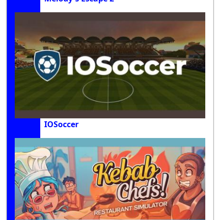
IOSoccer