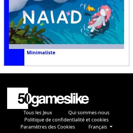
Minimaliste
Tous les Jeux
Qui sommes-nous
Politique de confidentialité et cookies
Paramètres des Cookies
Français