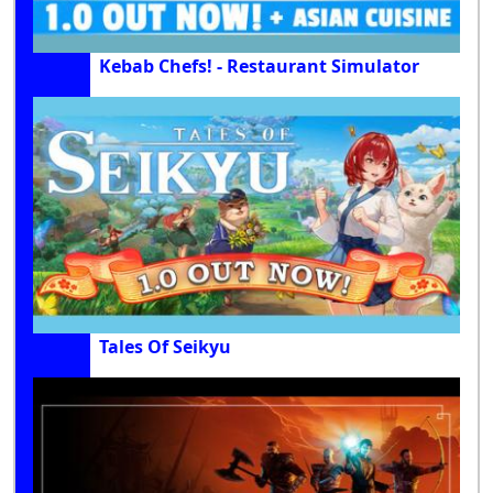
Kebab Chefs! - Restaurant Simulator
Tales Of Seikyu