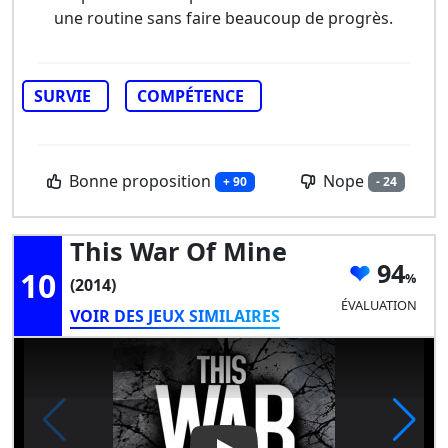
une routine sans faire beaucoup de progrès.
SURVIE
COMPÉTENCE
Bonne proposition
Nope
+ 90
- 24
This War Of Mine
94
10
(2014)
ÉVALUATION
VOIR DES JEUX SIMILAIRES