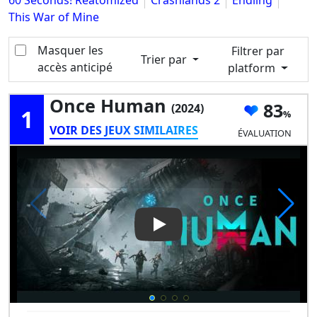
60 Seconds! Reatomized
Crashlands 2
Endling
This War of Mine
Masquer les
Filtrer par
Trier par
accès anticipé
platform
Once Human
83
(2024)
1
VOIR DES JEUX SIMILAIRES
ÉVALUATION
Play Video: Once Human