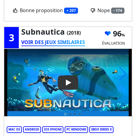
Bonne proposition
Nope
+ 207
- 174
Subnautica
96
(2018)
3
VOIR DES JEUX SIMILAIRES
ÉVALUATION
Play Video: Subnautica
MAC OS
ANDROID
IOS IPHONE
PC WINDOWS
XBOX SERIES X