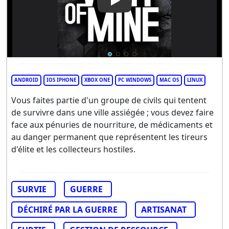
Play Video: This War of Mine
ANDROID
IOS IPHONE
XBOX ONE
PC WINDOWS
MAC OS
LINUX
Vous faites partie d'un groupe de civils qui tentent
de survivre dans une ville assiégée ; vous devez faire
face aux pénuries de nourriture, de médicaments et
au danger permanent que représentent les tireurs
d'élite et les collecteurs hostiles.
SURVIE
GUERRE
DÉCHIRÉ PAR LA GUERRE
ARTISANAT