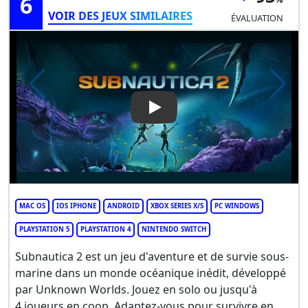
6
VOIR DES JEUX SIMILAIRES
ÉVALUATION
Play Video: Subnautica 2
MAC OS
IOS IPHONE
ANDROID
XBOX SERIES X/S
PC WINDOWS
PLAYSTATION 5
PLAYSTATION 4
NINTENDO SWITCH
Subnautica 2 est un jeu d'aventure et de survie sous-
marine dans un monde océanique inédit, développé
par Unknown Worlds. Jouez en solo ou jusqu'à
4 joueurs en coop. Adaptez-vous pour survivre en