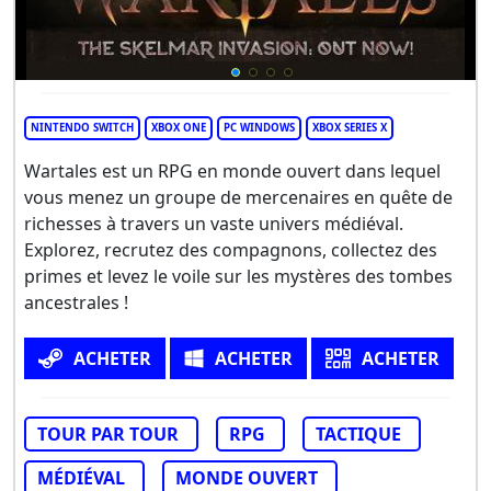
NINTENDO SWITCH
XBOX ONE
PC WINDOWS
XBOX SERIES X
Wartales est un RPG en monde ouvert dans lequel
vous menez un groupe de mercenaires en quête de
richesses à travers un vaste univers médiéval.
Explorez, recrutez des compagnons, collectez des
primes et levez le voile sur les mystères des tombes
ancestrales !
ACHETER
ACHETER
ACHETER
TOUR PAR TOUR
RPG
TACTIQUE
MÉDIÉVAL
MONDE OUVERT