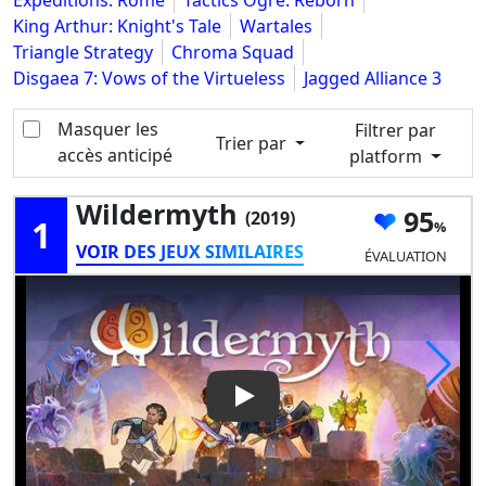
Expeditions: Rome
Tactics Ogre: Reborn
King Arthur: Knight's Tale
Wartales
Triangle Strategy
Chroma Squad
Disgaea 7: Vows of the Virtueless
Jagged Alliance 3
Masquer les
Filtrer par
Trier par
accès anticipé
platform
Wildermyth
95
(2019)
1
VOIR DES JEUX SIMILAIRES
ÉVALUATION
Play Video: Wildermyth