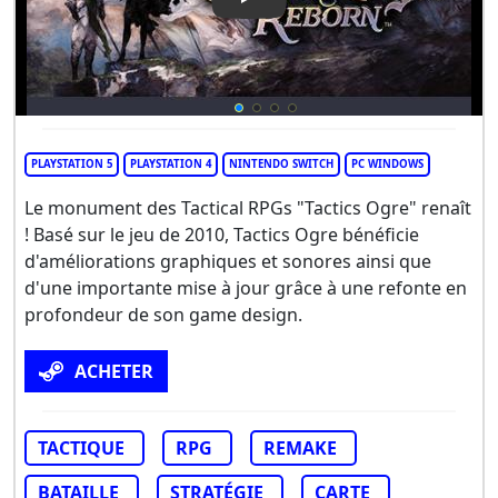
Play Video: Tactics Ogre: Reb
PLAYSTATION 5
PLAYSTATION 4
NINTENDO SWITCH
PC WINDOWS
Le monument des Tactical RPGs "Tactics Ogre" renaît
! Basé sur le jeu de 2010, Tactics Ogre bénéficie
d'améliorations graphiques et sonores ainsi que
d'une importante mise à jour grâce à une refonte en
profondeur de son game design.
ACHETER
TACTIQUE
RPG
REMAKE
BATAILLE
STRATÉGIE
CARTE