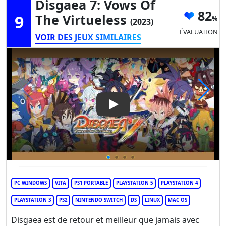
Disgaea 7: Vows Of
82
9
The Virtueless
(2023)
ÉVALUATION
VOIR DES JEUX SIMILAIRES
Play Video: Disgaea 7: Vows o
PC WINDOWS
VITA
PS1 PORTABLE
PLAYSTATION 5
PLAYSTATION 4
PLAYSTATION 3
PS2
NINTENDO SWITCH
DS
LINUX
MAC OS
Disgaea est de retour et meilleur que jamais avec