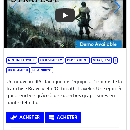
Play Video: Triangle Strategy
NINTENDO SWITCH
XBOX SERIES X/S
PLAYSTATION 5
META QUEST
J
XBOX SERIES X
PC WINDOWS
Un nouveau RPG tactique de l'équipe à l'origine de la
franchise Bravely et d'Octopath Traveler. Une épopée
qui prend vie grâce à de superbes graphismes en
haute définition.
ACHETER
ACHETER