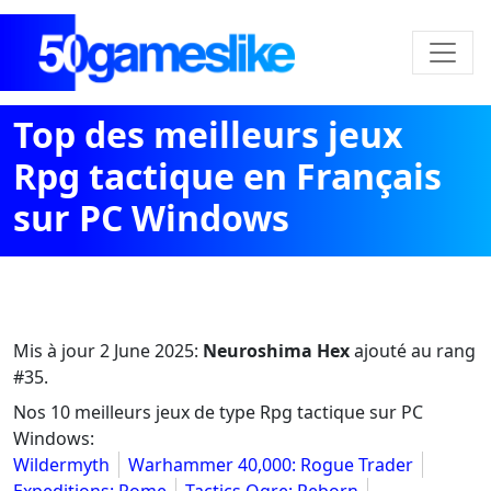
Top des meilleurs jeux
Rpg tactique en Français
sur PC Windows
Mis à jour
2 June 2025
:
Neuroshima Hex
ajouté au rang
#35.
Nos 10 meilleurs jeux de type Rpg tactique sur PC
Windows:
Wildermyth
Warhammer 40,000: Rogue Trader