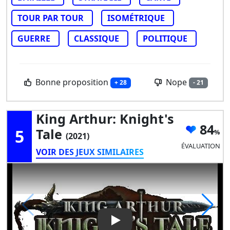
TOUR PAR TOUR
ISOMÉTRIQUE
GUERRE
CLASSIQUE
POLITIQUE
Bonne proposition
Nope
+ 28
- 21
King Arthur: Knight's
84
5
Tale
(2021)
ÉVALUATION
VOIR DES JEUX SIMILAIRES
Play Video: King Arthur: Knigh