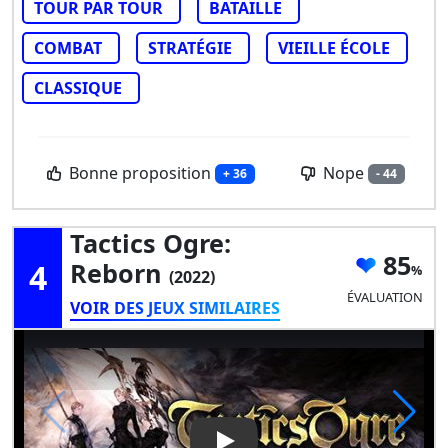
TOUR PAR TOUR
BATAILLE
COMBAT
STRATÉGIE
VIEILLE ÉCOLE
CLASSIQUE
Bonne proposition
Nope
+ 36
- 44
Tactics Ogre:
85
4
Reborn
(2022)
ÉVALUATION
VOIR DES JEUX SIMILAIRES