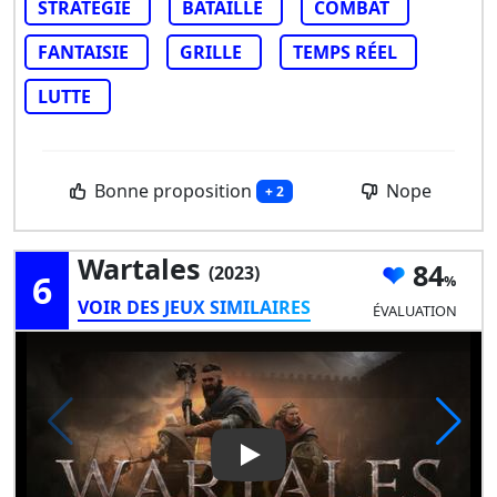
STRATÉGIE
BATAILLE
COMBAT
FANTAISIE
GRILLE
TEMPS RÉEL
LUTTE
Bonne proposition
Nope
+ 2
Wartales
84
(2023)
6
VOIR DES JEUX SIMILAIRES
ÉVALUATION
Play Video: Wartales