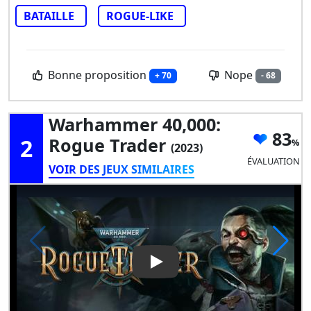
BATAILLE
ROGUE-LIKE
Bonne proposition
Nope
+ 70
- 68
Warhammer 40,000:
83
2
Rogue Trader
(2023)
ÉVALUATION
VOIR DES JEUX SIMILAIRES
Play Video: Warhammer 40,00