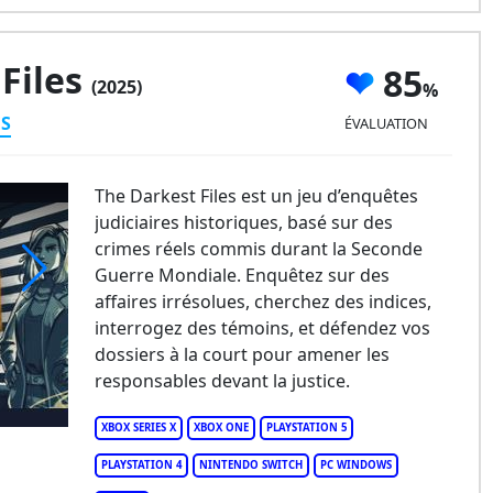
Files
85
(2025)
ES
ÉVALUATION
The Darkest Files est un jeu d’enquêtes
judiciaires historiques, basé sur des
crimes réels commis durant la Seconde
Guerre Mondiale. Enquêtez sur des
affaires irrésolues, cherchez des indices,
 Darkest Files
interrogez des témoins, et défendez vos
dossiers à la court pour amener les
responsables devant la justice.
XBOX SERIES X
XBOX ONE
PLAYSTATION 5
PLAYSTATION 4
NINTENDO SWITCH
PC WINDOWS