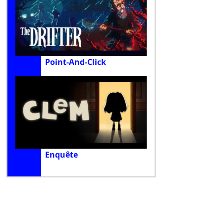
Point-And-Click
Enquête