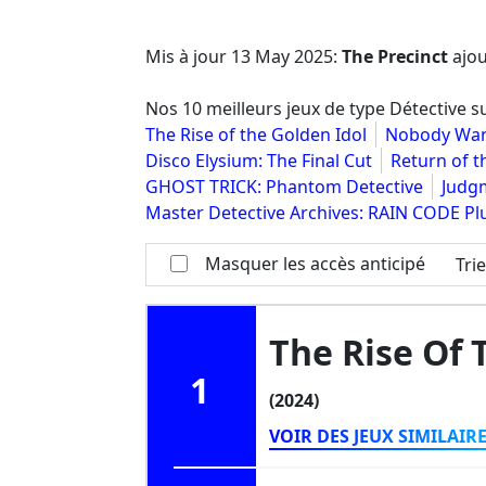
Mis à jour
13 May 2025
:
The Precinct
ajou
Nos 10 meilleurs jeux de type Détective 
The Rise of the Golden Idol
Nobody Wan
Disco Elysium: The Final Cut
Return of t
GHOST TRICK: Phantom Detective
Judg
Master Detective Archives: RAIN CODE Pl
Masquer les accès anticipé
Tri
The Rise Of 
1
(2024)
VOIR DES JEUX SIMILAIR