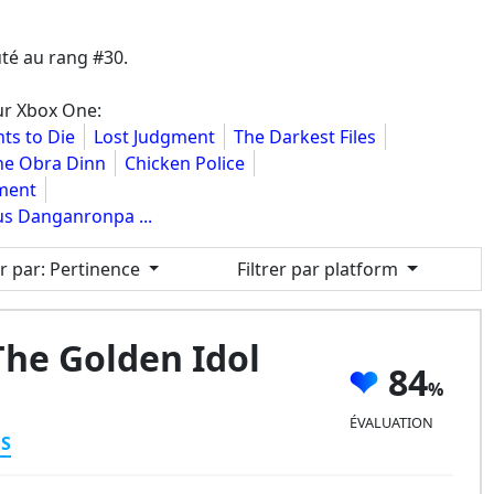
té au rang #30.
sur Xbox One:
ts to Die
Lost Judgment
The Darkest Files
he Obra Dinn
Chicken Police
ment
us Danganronpa ...
er par
: Pertinence
Filtrer par platform
The Golden Idol
84
ÉVALUATION
ES