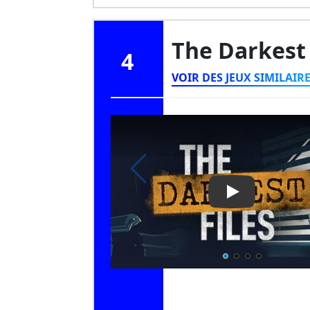
The Darkest 
4
VOIR DES JEUX SIMILAIR
Play Video: The