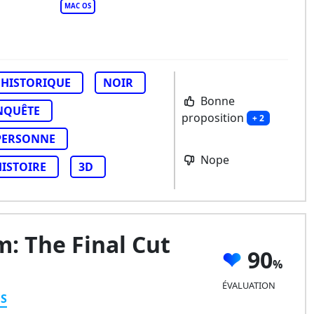
MAC OS
HISTORIQUE
NOIR
Bonne
NQUÊTE
proposition
+ 2
PERSONNE
Nope
HISTOIRE
3D
m: The Final Cut
90
ÉVALUATION
ES