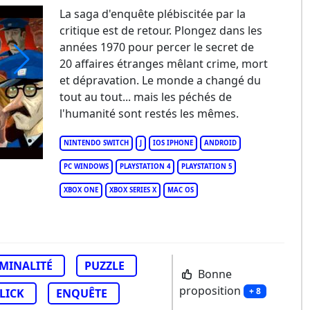
La saga d'enquête plébiscitée par la
critique est de retour. Plongez dans les
années 1970 pour percer le secret de
20 affaires étranges mêlant crime, mort
et dépravation. Le monde a changé du
 Rise of the Golden Idol
tout au tout... mais les péchés de
l'humanité sont restés les mêmes.
NINTENDO SWITCH
J
IOS IPHONE
ANDROID
PC WINDOWS
PLAYSTATION 4
PLAYSTATION 5
XBOX ONE
XBOX SERIES X
MAC OS
MINALITÉ
PUZZLE
Bonne
proposition
+ 8
LICK
ENQUÊTE