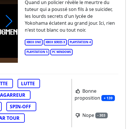
Quand un policier révèle le meurtre du
tuteur qui a poussé son fils à se suicider,
les lourds secrets d'un lycée de
Yokohama éclatent au grand jour. Ici, rien
n'est tout blanc ou tout noir.
st Judgment
XBOX ONE
XBOX SERIES X
PLAYSTATION 4
PLAYSTATION 5
PC WINDOWS
TTE
LUTTE
Bonne
AGARREUR
proposition
+ 139
SPIN-OFF
Nope
- 303
AR TOUR