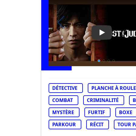
Play Video: Lo
DÉTECTIVE
PLANCHE À ROULE
COMBAT
CRIMINALITÉ
B
MYSTÈRE
FURTIF
BOXE
PARKOUR
RÉCIT
TOUR P