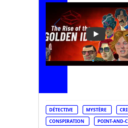
Play Video: The
DÉTECTIVE
MYSTÈRE
CRI
CONSPIRATION
POINT-AND-C