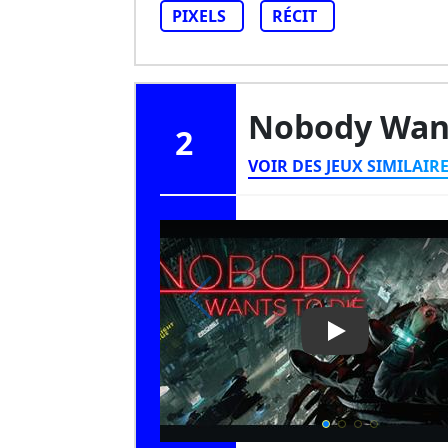
PIXELS
RÉCIT
Nobody Wan
2
VOIR DES JEUX SIMILAIR
Play Video: No