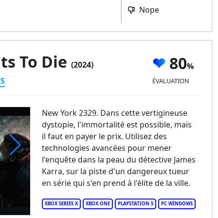
Nope
ts To Die
80
(2024)
ES
ÉVALUATION
New York 2329. Dans cette vertigineuse
dystopie, l'immortalité est possible, mais
il faut en payer le prix. Utilisez des
technologies avancées pour mener
l'enquête dans la peau du détective James
body Wants to Die
Karra, sur la piste d'un dangereux tueur
en série qui s'en prend à l'élite de la ville.
XBOX SERIES X
XBOX ONE
PLAYSTATION 5
PC WINDOWS