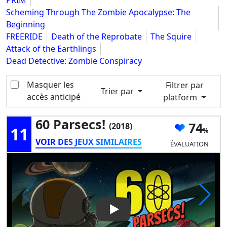
PRIM
Scheming Through The Zombie Apocalypse: The
Beginning
FREERIDE
Death of the Reprobate
The Squire
Attack of the Earthlings
Dead Detective: Zombie Conspiracy
Masquer les
Filtrer par
Trier par
accès anticipé
platform
60 Parsecs!
74
(2018)
11
VOIR DES JEUX SIMILAIRES
ÉVALUATION
Play Video: 60 Parsecs!