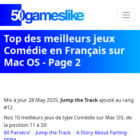
Top des meilleurs jeux
Comédie en Français sur
Mac OS - Page 2
Mis à jour
28 May 2025
:
Jump the Track
ajouté au rang
#12.
Nos 10 meilleurs jeux de type Comédie sur Mac OS, de
la position 11 á 20:
60 Parsecs!
Jump the Track
A Story About Farting