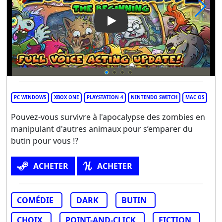
Play Video: Scheming Throug
PC WINDOWS
XBOX ONE
PLAYSTATION 4
NINTENDO SWITCH
MAC OS
Pouvez-vous survivre à l'apocalypse des zombies en
manipulant d'autres animaux pour s’emparer du
butin pour vous !?
ACHETER
ACHETER
COMÉDIE
DARK
BUTIN
CHOIX
POINT-AND-CLICK
FICTION