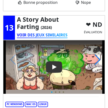
Bonne proposition
Nope
A Story About
ND
13
Farting
(2024)
ÉVALUATION
VOIR DES JEUX SIMILAIRES
Play Video: A Story About Far
PC WINDOWS
MAC OS
LINUX