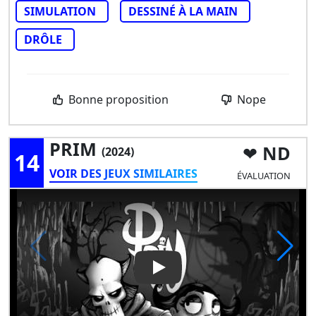
SIMULATION
DESSINÉ À LA MAIN
DRÔLE
Bonne proposition
Nope
PRIM
ND
(2024)
14
VOIR DES JEUX SIMILAIRES
ÉVALUATION
Play Video: PRIM