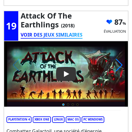
Attack Of The
87
19
Earthlings
(2018)
ÉVALUATION
VOIR DES JEUX SIMILAIRES
Play Video: Attack of the Eart
PLAYSTATION 4
XBOX ONE
LINUX
MAC OS
PC WINDOWS
Combattez Galactoil, une société d'énergie