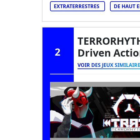
EXTRATERRESTRES
DE HAUT E
TERRORHYTH
2
Driven Acti
VOIR DES JEUX SIMILAIR