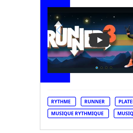
Play Video: Ru
RYTHME
RUNNER
PLAT
MUSIQUE RYTHMIQUE
MUSI