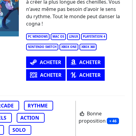
à créer la plus longue des chenilles. Vous
nga Master
n'avez même pas besoin d'avoir le sens
du rythme. Tout le monde peut danser la
cogna !
PC WINDOWS
MAC OS
LINUX
PLAYSTATION 4
NINTENDO SWITCH
XBOX ONE
XBOX 360
ACHETER
ACHETER
ACHETER
ACHETER
RCADE
RYTHME
Bonne
ELS
ACTION
proposition
+ 46
SOLO