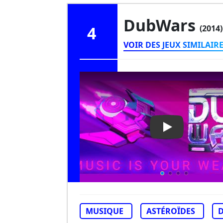
DubWars
4
(2014)
VOIR DES JEUX SIMILAIR
Play Video: D
MUSIQUE
ASTÉROÏDES