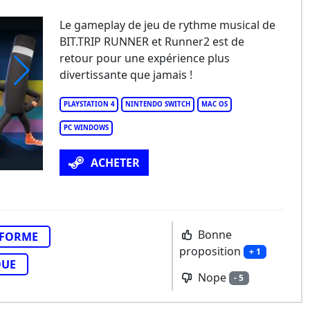
Le gameplay de jeu de rythme musical de
BIT.TRIP RUNNER et Runner2 est de
retour pour une expérience plus
divertissante que jamais !
nner 3
PLAYSTATION 4
NINTENDO SWITCH
MAC OS
PC WINDOWS
ACHETER
Bonne
EFORME
proposition
+ 1
QUE
Nope
- 5