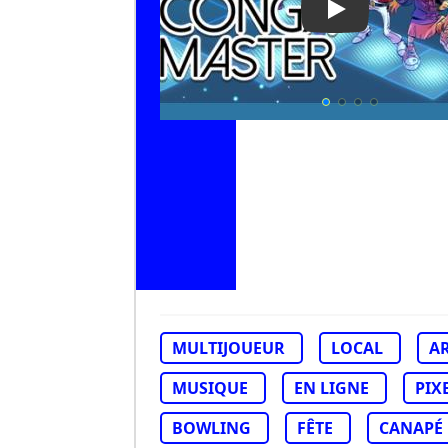
Play Video: Co
MULTIJOUEUR
LOCAL
A
MUSIQUE
EN LIGNE
PIX
BOWLING
FÊTE
CANAPÉ