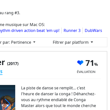
au rang #3.
thme musique sur Mac OS:
thm driven action beat 'em up!
Runner 3
DubWars
er par
: Pertinence
Filtrer par platform
er
71
(2017)
ES
ÉVALUATION
La piste de danse se remplit... c'est
l'heure de danser la conga ! Déhanchez-
vous au rythme endiablé de Conga
Master alors que tout le monde cherche