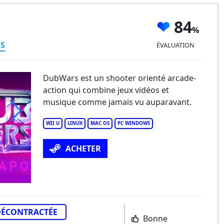
84
ES
ÉVALUATION
DubWars est un shooter orienté arcade-
action qui combine jeux vidéos et
musique comme jamais vu auparavant.
WII U
LINUX
MAC OS
PC WINDOWS
ubWars
ACHETER
DÉCONTRACTÉE
Bonne