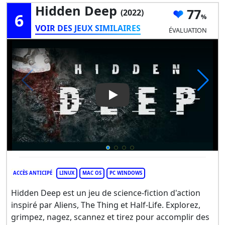
Hidden Deep
77
(2022)
6
VOIR DES JEUX SIMILAIRES
ÉVALUATION
Play Video: Hidden Deep
ACCÈS ANTICIPÉ
LINUX
MAC OS
PC WINDOWS
Hidden Deep est un jeu de science-fiction d'action
inspiré par Aliens, The Thing et Half-Life. Explorez,
grimpez, nagez, scannez et tirez pour accomplir des