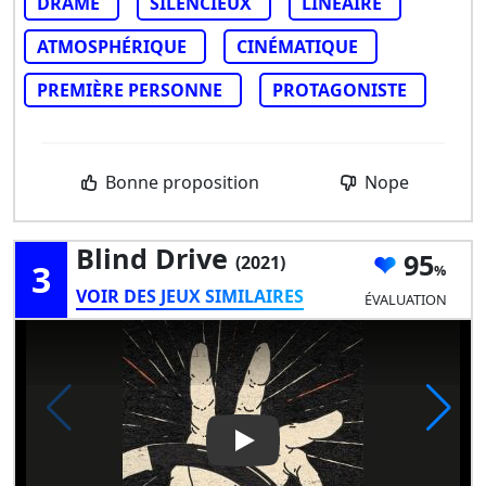
DRAME
SILENCIEUX
LINÉAIRE
ATMOSPHÉRIQUE
CINÉMATIQUE
PREMIÈRE PERSONNE
PROTAGONISTE
Bonne proposition
Nope
Blind Drive
95
(2021)
3
VOIR DES JEUX SIMILAIRES
ÉVALUATION
Play Video: Blind Drive