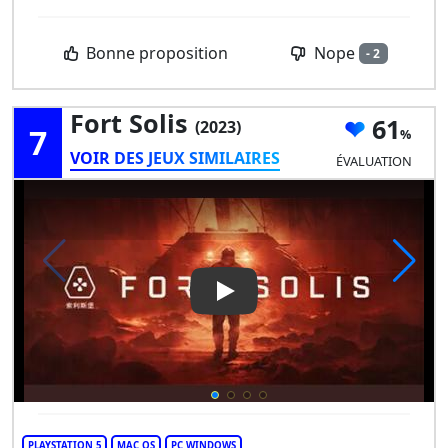
Nope
Bonne proposition
- 2
Fort Solis
61
(2023)
7
VOIR DES JEUX SIMILAIRES
ÉVALUATION
Play Video: Fort Solis
PLAYSTATION 5
MAC OS
PC WINDOWS