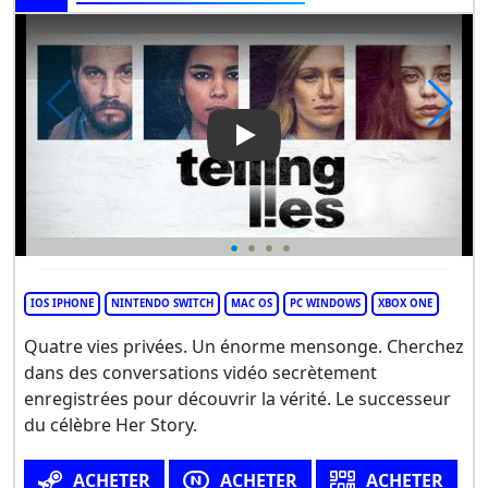
Play Video: Telling Lies
IOS IPHONE
NINTENDO SWITCH
MAC OS
PC WINDOWS
XBOX ONE
Quatre vies privées. Un énorme mensonge. Cherchez
dans des conversations vidéo secrètement
enregistrées pour découvrir la vérité. Le successeur
du célèbre Her Story.
ACHETER
ACHETER
ACHETER