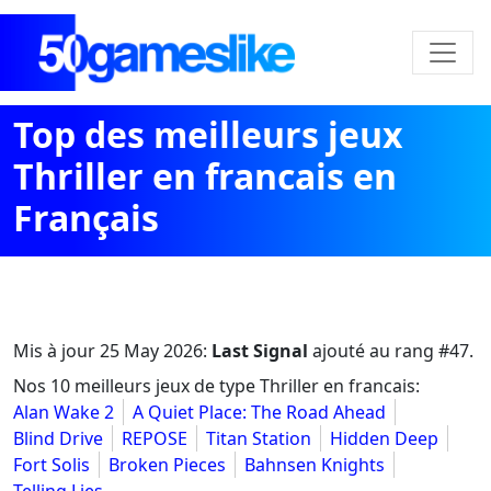
Top des meilleurs jeux
Thriller en francais en
Français
Mis à jour
25 May 2026
:
Last Signal
ajouté au rang #47.
Nos 10 meilleurs jeux de type Thriller en francais:
Alan Wake 2
A Quiet Place: The Road Ahead
Blind Drive
REPOSE
Titan Station
Hidden Deep
Fort Solis
Broken Pieces
Bahnsen Knights