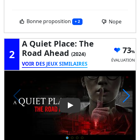
Bonne proposition
Nope
+ 2
A Quiet Place: The
73
2
Road Ahead
(2024)
ÉVALUATION
VOIR DES JEUX SIMILAIRES
Play Video: A Quiet Place: T