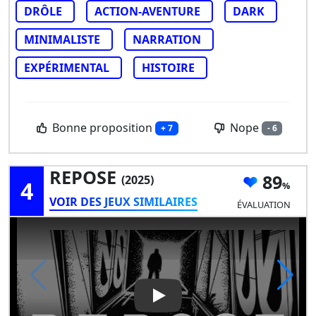
DRÔLE
ACTION-AVENTURE
DARK
MINIMALISTE
NARRATION
EXPÉRIMENTAL
HISTOIRE
Bonne proposition
Nope
+ 7
- 6
REPOSE
89
(2025)
4
VOIR DES JEUX SIMILAIRES
ÉVALUATION
Play Video: REPOSE