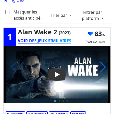
Telling Lies
Masquer les
Filtrer par
Trier par
accès anticipé
platform
Alan Wake 2
83
(2023)
1
VOIR DES JEUX SIMILAIRES
ÉVALUATION
Play Video: Alan Wake 2
PC WINDOWS
PLAYSTATION 5
XBOX SERIES X
XBOX ONE