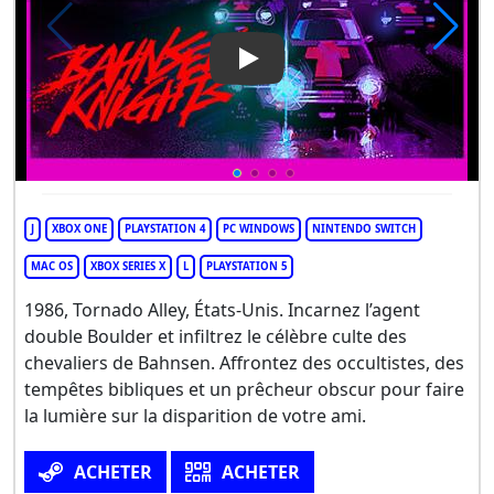
Play Video: Bahnsen Knights
J
XBOX ONE
PLAYSTATION 4
PC WINDOWS
NINTENDO SWITCH
MAC OS
XBOX SERIES X
L
PLAYSTATION 5
1986, Tornado Alley, États-Unis. Incarnez l’agent
double Boulder et infiltrez le célèbre culte des
chevaliers de Bahnsen. Affrontez des occultistes, des
tempêtes bibliques et un prêcheur obscur pour faire
la lumière sur la disparition de votre ami.
ACHETER
ACHETER