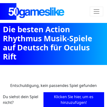
Die besten Action
Rhythmus Musik-Spiele
auf Deutsch für Oculus
Rift
Entschuldigung, kein passendes Spiel gefunden
Du siehst dein Spiel
Klicken Sie hier, um es
nicht?
hinzuzufügen!