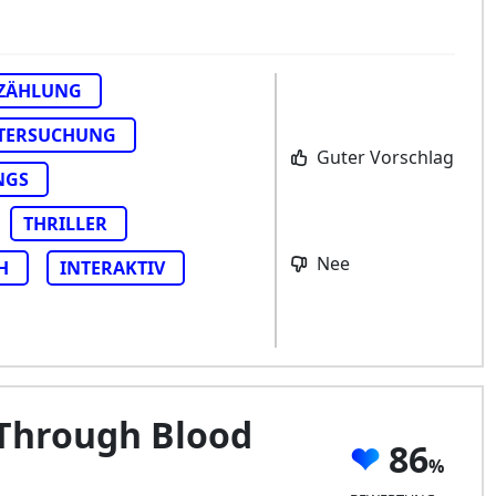
ZÄHLUNG
TERSUCHUNG
Guter Vorschlag
NGS
THRILLER
Nee
H
INTERAKTIV
 Through Blood
86