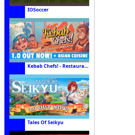
IOSoccer
Kebab Chefs! - Restaurant Simulator
Tales Of Seikyu