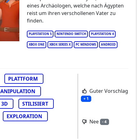
eines Archäologen, welche nach Ägypten
urglass
reist um ihren verschollenen Vater zu
finden.
PLAYSTATION 5
NINTENDO SWITCH
PLAYSTATION 4
XBOX ONE
XBOX SERIES X
PC WINDOWS
ANDROID
PLATTFORM
Guter Vorschlag
ANIPULATION
+ 1
3D
STILISIERT
EXPLORATION
Nee
- 4