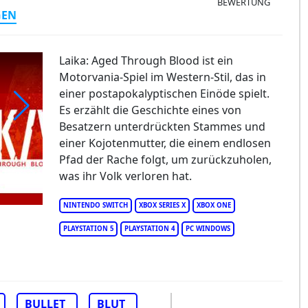
BEWERTUNG
GEN
Laika: Aged Through Blood ist ein
Motorvania-Spiel im Western-Stil, das in
einer postapokalyptischen Einöde spielt.
Es erzählt die Geschichte eines von
Besatzern unterdrückten Stammes und
ika: Aged Through Blood
einer Kojotenmutter, die einem endlosen
Pfad der Rache folgt, um zurückzuholen,
was ihr Volk verloren hat.
NINTENDO SWITCH
XBOX SERIES X
XBOX ONE
PLAYSTATION 5
PLAYSTATION 4
PC WINDOWS
BULLET
BLUT