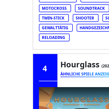
MOTOCROSS
SOUNDTRACK
TWIN-STICK
SHOOTER
S
GEWALTTÄTIG
HANDGEZEICH
RELOADING
Hourglass
4
(202
ÄHNLICHE SPIELE ANZEI