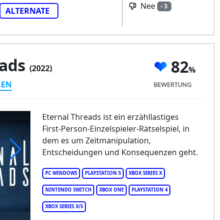
Nee
- 3
ALTERNATE
eads
82
(2022)
GEN
BEWERTUNG
Eternal Threads ist ein erzähllastiges
First-Person-Einzelspieler-Rätselspiel, in
dem es um Zeitmanipulation,
Entscheidungen und Konsequenzen geht.
ernal Threads
PC WINDOWS
PLAYSTATION 5
XBOX SERIES X
NINTENDO SWITCH
XBOX ONE
PLAYSTATION 4
XBOX SERIES X/S