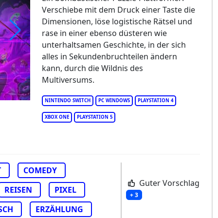
Verschiebe mit dem Druck einer Taste die
Dimensionen, löse logistische Rätsel und
rase in einer ebenso düsteren wie
unterhaltsamen Geschichte, in der sich
t Lies in the Multiverse
alles in Sekundenbruchteilen ändern
kann, durch die Wildnis des
Multiversums.
NINTENDO SWITCH
PC WINDOWS
PLAYSTATION 4
XBOX ONE
PLAYSTATION 5
T
COMEDY
Guter Vorschlag
REISEN
PIXEL
+ 3
SCH
ERZÄHLUNG