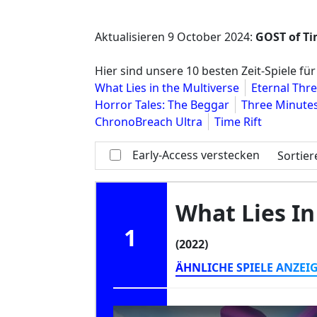
Aktualisieren
9 October 2024
:
GOST of T
Hier sind unsere 10 besten Zeit-Spiele für
What Lies in the Multiverse
Eternal Thr
Horror Tales: The Beggar
Three Minutes
ChronoBreach Ultra
Time Rift
Early-Access verstecken
Sortie
What Lies In
1
(2022)
ÄHNLICHE SPIELE ANZEI