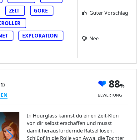
ZEIT
GORE
Guter Vorschlag
CROLLER
NET
EXPLORATION
Nee
88
1)
GEN
BEWERTUNG
In Hourglass kannst du einen Zeit-Klon
von dir selbst erschaffen und musst
damit herausfordernde Rätsel lösen.
Schlüpf in die Rolle von Aywa, die Tochter