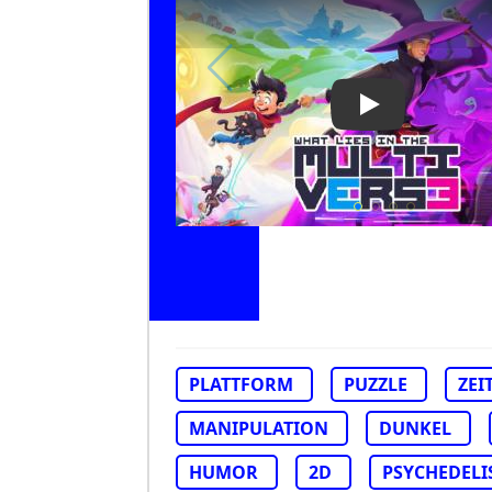
Play Video: Wha
PLATTFORM
PUZZLE
ZEI
MANIPULATION
DUNKEL
HUMOR
2D
PSYCHEDELI