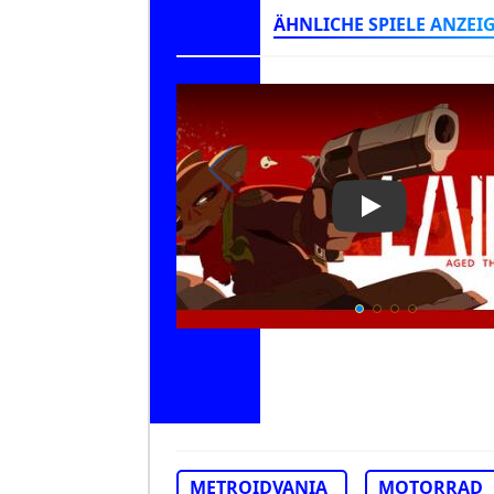
ÄHNLICHE SPIELE ANZEI
Play Video: La
METROIDVANIA
MOTORRAD