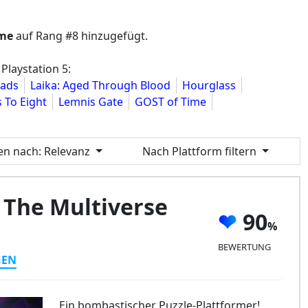
ime
auf Rang #8 hinzugefügt.
 Playstation 5:
eads
Laika: Aged Through Blood
Hourglass
 To Eight
Lemnis Gate
GOST of Time
ren nach
: Relevanz
Nach Plattform filtern
 The Multiverse
90
BEWERTUNG
GEN
Ein bombastischer Puzzle-Plattformer!