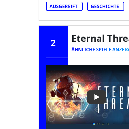
AUSGEREIFT
GESCHICHTE
Eternal Thr
2
ÄHNLICHE SPIELE ANZEI
Play Video: Et