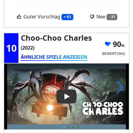
Guter Vorschlag
Nee
+ 83
- 37
Choo-Choo Charles
90
10
(2022)
BEWERTUNG
ÄHNLICHE SPIELE ANZEIGEN
Play Video: Choo-Choo Charle