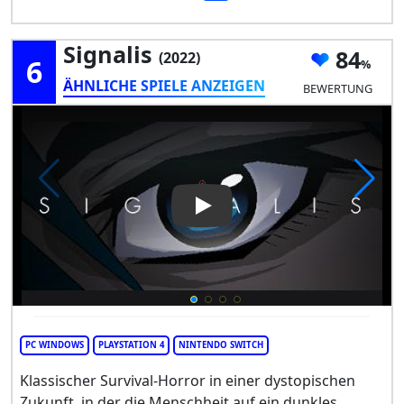
Signalis
84
(2022)
6
ÄHNLICHE SPIELE ANZEIGEN
BEWERTUNG
Play Video: Signalis
PC WINDOWS
PLAYSTATION 4
NINTENDO SWITCH
Klassischer Survival-Horror in einer dystopischen
Zukunft, in der die Menschheit auf ein dunkles