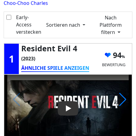
Choo-Choo Charles
Early-
Nach
Access
Sortieren nach
Plattform
verstecken
filtern
Resident Evil 4
94
1
(2023)
BEWERTUNG
ÄHNLICHE SPIELE ANZEIGEN
Play Video: Resident Evil 4