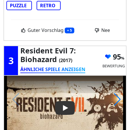
PUZZLE
RETRO
Guter Vorschlag
Nee
+ 5
Resident Evil 7:
95
3
Biohazard
(2017)
BEWERTUNG
ÄHNLICHE SPIELE ANZEIGEN
Play Video: Resident Evil 7: B