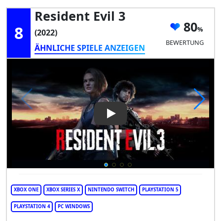
Resident Evil 3
80
8
(2022)
BEWERTUNG
ÄHNLICHE SPIELE ANZEIGEN
Play Video: Resident Evil 3
XBOX ONE
XBOX SERIES X
NINTENDO SWITCH
PLAYSTATION 5
PLAYSTATION 4
PC WINDOWS