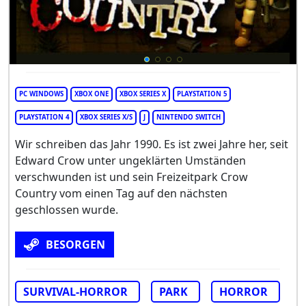
PC WINDOWS
XBOX ONE
XBOX SERIES X
PLAYSTATION 5
PLAYSTATION 4
XBOX SERIES X/S
J
NINTENDO SWITCH
Wir schreiben das Jahr 1990. Es ist zwei Jahre her, seit
Edward Crow unter ungeklärten Umständen
verschwunden ist und sein Freizeitpark Crow
Country vom einen Tag auf den nächsten
geschlossen wurde.
BESORGEN
SURVIVAL-HORROR
PARK
HORROR