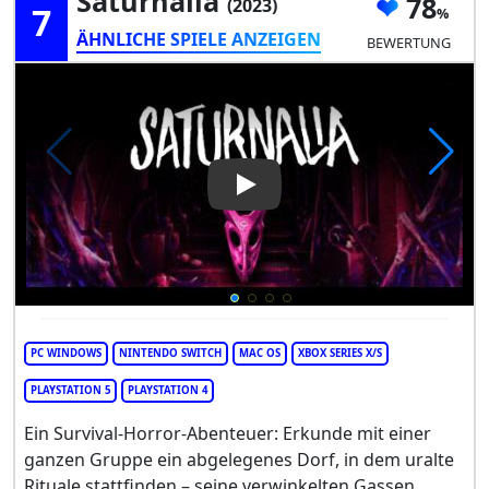
Saturnalia
78
(2023)
7
ÄHNLICHE SPIELE ANZEIGEN
BEWERTUNG
Play Video: Saturnalia
PC WINDOWS
NINTENDO SWITCH
MAC OS
XBOX SERIES X/S
PLAYSTATION 5
PLAYSTATION 4
Ein Survival-Horror-Abenteuer: Erkunde mit einer
ganzen Gruppe ein abgelegenes Dorf, in dem uralte
Rituale stattfinden – seine verwinkelten Gassen