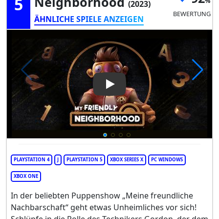
5
Neighborhood
(2023)
BEWERTUNG
ÄHNLICHE SPIELE ANZEIGEN
Play Video: My Friendly Nei
PLAYSTATION 4
J
PLAYSTATION 5
XBOX SERIES X
PC WINDOWS
XBOX ONE
In der beliebten Puppenshow „Meine freundliche
Nachbarschaft“ geht etwas Unheimliches vor sich!