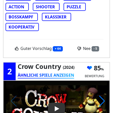
ACTION
SHOOTER
PUZZLE
BOSSKAMPF
KLASSIKER
KOOPERATIV
Guter Vorschlag
Nee
+ 64
- 5
Crow Country
85
(2024)
2
ÄHNLICHE SPIELE ANZEIGEN
BEWERTUNG
Play Video: Crow Country