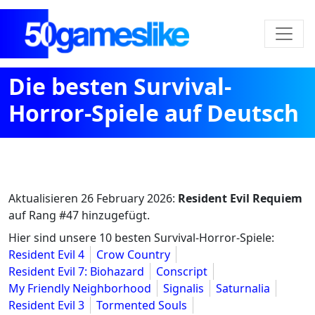
Die besten Survival-
Horror-Spiele auf Deutsch
Aktualisieren
26 February 2026
:
Resident Evil Requiem
auf Rang #47 hinzugefügt.
Hier sind unsere 10 besten Survival-Horror-Spiele:
Resident Evil 4
Crow Country
Resident Evil 7: Biohazard
Conscript
My Friendly Neighborhood
Signalis
Saturnalia
Resident Evil 3
Tormented Souls