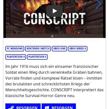
Play Video: Conscript
PC WINDOWS
NINTENDO SWITCH
XBOX ONE
XBOX SERIES X
PLAYSTATION 4
PLAYSTATION 5
Im Jahr 1916 muss sich ein einsamer französischer
Soldat einen Weg durch verwinkelte Gräben bahnen,
Vorräte finden und komplexe Rätsel lösen – inmitten
des brutalsten und schrecklichsten Kriegs der
Menschheitsgeschichte. CONSCRIPT interpretiert das
klassische Survival-Horror-Genre neu.
BESORGEN
BESORGEN