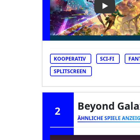
Play Video: Spli
KOOPERATIV
SCI-FI
FAN
SPLITSCREEN
Beyond Gal
2
ÄHNLICHE SPIELE ANZEI