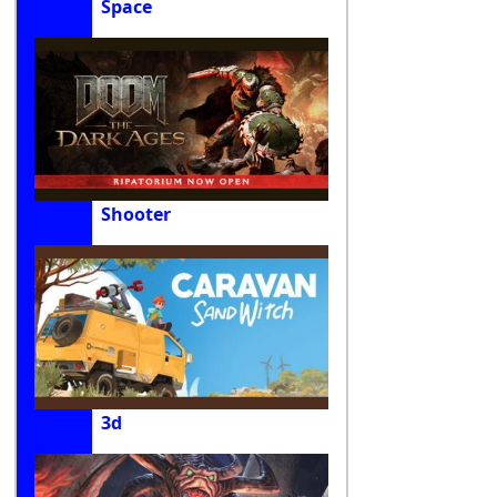
Space
Shooter
3d