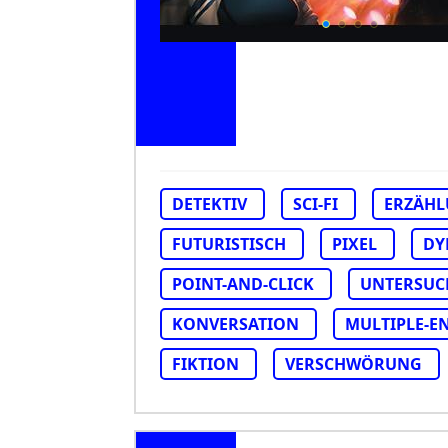
DETEKTIV
SCI-FI
ERZÄH
FUTURISTISCH
PIXEL
DY
POINT-AND-CLICK
UNTERSU
KONVERSATION
MULTIPLE-E
FIKTION
VERSCHWÖRUNG