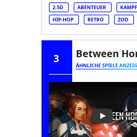
2.5D
ABENTEUER
KAMP
HIP-HOP
RETRO
ZOO
Between Ho
3
ÄHNLICHE SPIELE ANZEI
Play Video: Be