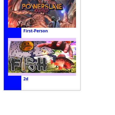
First-Person
2d