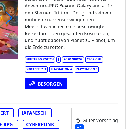
Adventure-RPG Beyond Galaxyland auf zu
den Sternen! Tritt mit Doug und seinem
mutigen knarrenschwingenden
Meerschweinchen eine beschwingte
yond Galaxyland
Reise durch den gesamten Kosmos an,
und hüpft dabei von Planet zu Planet, um
die Erde zu retten.
NINTENDO SWITCH
J
PC WINDOWS
XBOX ONE
XBOX SERIES X
PLAYSTATION 4
PLAYSTATION 5
BESORGEN
ERT
JAPANISCH
Guter Vorschlag
E-RPG
CYBERPUNK
+ 1