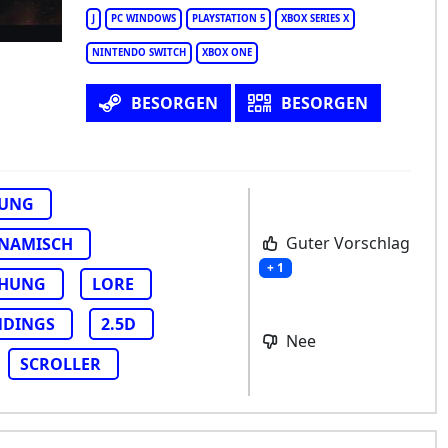
J
PC WINDOWS
PLAYSTATION 5
XBOX SERIES X
NINTENDO SWITCH
XBOX ONE
BESORGEN
BESORGEN
LUNG
Guter Vorschlag
NAMISCH
+ 1
CHUNG
LORE
NDINGS
2.5D
Nee
SCROLLER