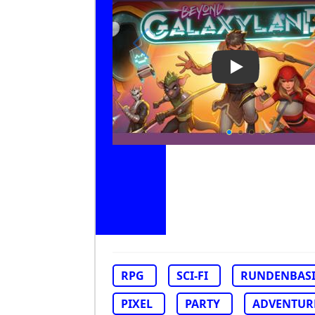
Play Video: Be
RPG
SCI-FI
RUNDENBASI
PIXEL
PARTY
ADVENTUR