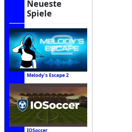
Neueste
Spiele
Melody's Escape 2
IOSoccer