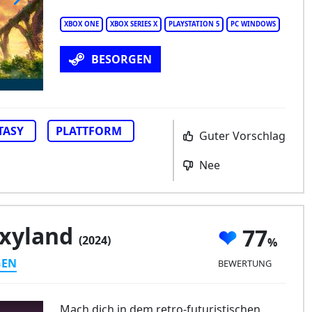
t Fiction
XBOX ONE
XBOX SERIES X
PLAYSTATION 5
PC WINDOWS
BESORGEN
TASY
PLATTFORM
Guter Vorschlag
Nee
axyland
77
(2024)
GEN
BEWERTUNG
Mach dich in dem retro-futuristischen