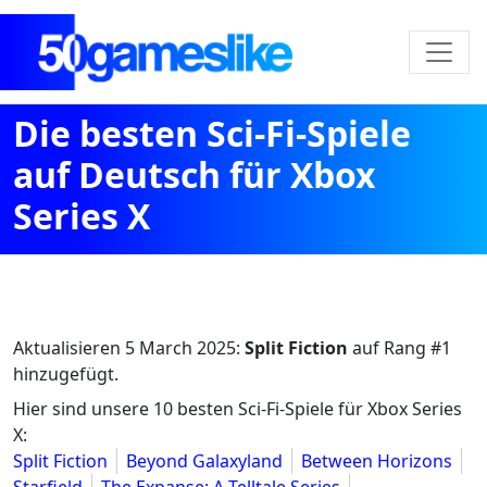
Die besten Sci-Fi-Spiele
auf Deutsch für Xbox
Series X
Aktualisieren
5 March 2025
:
Split Fiction
auf Rang #1
hinzugefügt.
Hier sind unsere 10 besten Sci-Fi-Spiele für Xbox Series
X:
Split Fiction
Beyond Galaxyland
Between Horizons