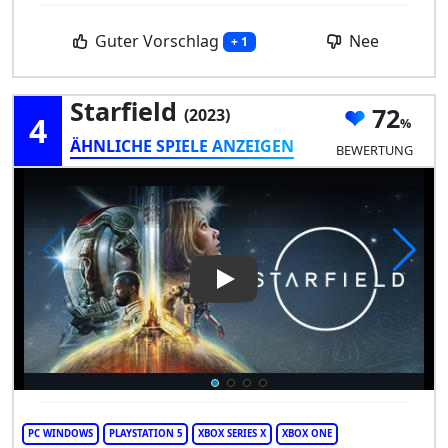
Guter Vorschlag
Nee
+ 1
Starfield
72
(2023)
4
ÄHNLICHE SPIELE ANZEIGEN
BEWERTUNG
Play Video: Starfield
PC WINDOWS
PLAYSTATION 5
XBOX SERIES X
XBOX ONE