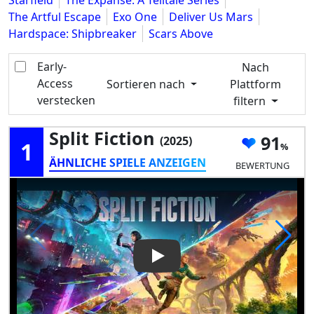
Starfield
The Expanse: A Telltale Series
The Artful Escape
Exo One
Deliver Us Mars
Hardspace: Shipbreaker
Scars Above
Early-
Nach
Access
Sortieren nach
Plattform
verstecken
filtern
Split Fiction
91
(2025)
1
ÄHNLICHE SPIELE ANZEIGEN
BEWERTUNG
Play Video: Split Fiction