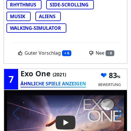
RHYTHMUS
SIDE-SCROLLING
MUSIK
ALIENS
WALKING-SIMULATOR
Guter Vorschlag
Nee
+ 6
- 8
Exo One
83
(2021)
7
ÄHNLICHE SPIELE ANZEIGEN
BEWERTUNG
Play Video: Exo One