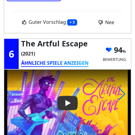
Guter Vorschlag
Nee
+ 3
The Artful Escape
94
6
(2021)
BEWERTUNG
ÄHNLICHE SPIELE ANZEIGEN
Play Video: The Artful Escape