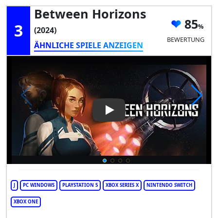
Between Horizons
85
3
(2024)
BEWERTUNG
ÄHNLICHE SPIELE ANZEIGEN
Play Video: Between Horizon
J
PC WINDOWS
PLAYSTATION 5
XBOX SERIES X
NINTENDO SWITCH
XBOX ONE