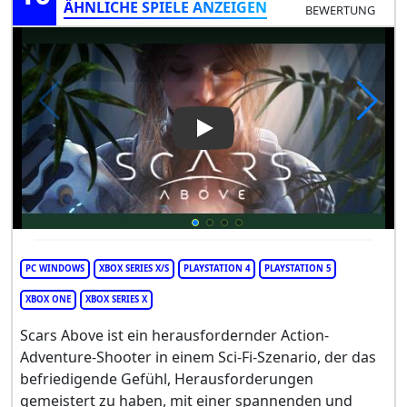
ÄHNLICHE SPIELE ANZEIGEN
BEWERTUNG
Play Video: Scars Above
PC WINDOWS
XBOX SERIES X/S
PLAYSTATION 4
PLAYSTATION 5
XBOX ONE
XBOX SERIES X
Scars Above ist ein herausfordernder Action-
Adventure-Shooter in einem Sci-Fi-Szenario, der das
befriedigende Gefühl, Herausforderungen
gemeistert zu haben, mit einer spannenden und