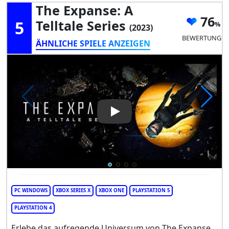
The Expanse: A
76
5
Telltale Series
(2023)
BEWERTUNG
ÄHNLICHE SPIELE ANZEIGEN
Play Video: The Expanse: A Tel
PC WINDOWS
XBOX SERIES X
XBOX ONE
PLAYSTATION 5
PLAYSTATION 4
Erlebe das aufregende Universum von The Expanse