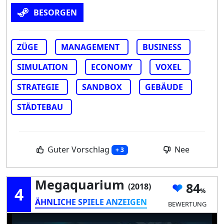
BESORGEN
ZÜGE
MANAGEMENT
BUSINESS
SIMULATION
ECONOMY
VOXEL
STRATEGIE
SANDBOX
GEBÄUDE
STÄDTEBAU
Guter Vorschlag
Nee
+ 3
Megaquarium
84
(2018)
4
ÄHNLICHE SPIELE ANZEIGEN
BEWERTUNG