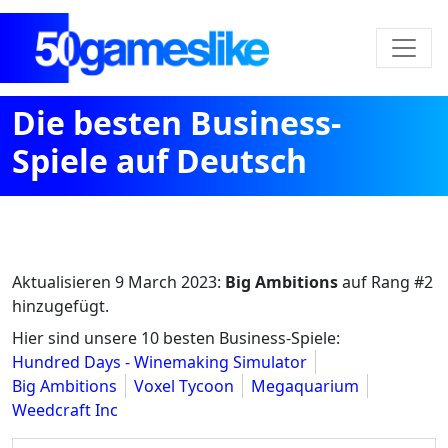
Die besten Business-
Spiele auf Deutsch
Aktualisieren
9 March 2023
:
Big Ambitions
auf Rang #2
hinzugefügt.
Hier sind unsere 10 besten Business-Spiele:
Hundred Days - Winemaking Simulator
Big Ambitions
Voxel Tycoon
Megaquarium
Weedcraft Inc