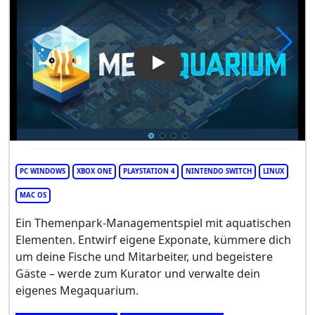
Play Video: Megaquarium
PC WINDOWS
XBOX ONE
PLAYSTATION 4
NINTENDO SWITCH
LINUX
MAC OS
Ein Themenpark-Managementspiel mit aquatischen
Elementen. Entwirf eigene Exponate, kümmere dich
um deine Fische und Mitarbeiter, und begeistere
Gäste – werde zum Kurator und verwalte dein
eigenes Megaquarium.