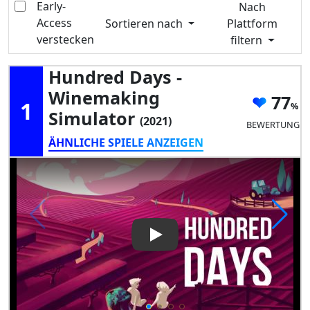
Early-
Nach
Access
Sortieren nach
Plattform
verstecken
filtern
Hundred Days -
Winemaking
77
1
Simulator
(2021)
BEWERTUNG
ÄHNLICHE SPIELE ANZEIGEN
Play Video: Hundred Days - 